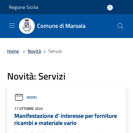
Salta al contenuto principale
Regione Sicilia
Comune di Marsala
Home
>
Novità
>
Servizi
Novità: Servizi
AVVISI
17 OTTOBRE 2024
Manifestazione d' interesse per forniture
ricambi e materiale vario