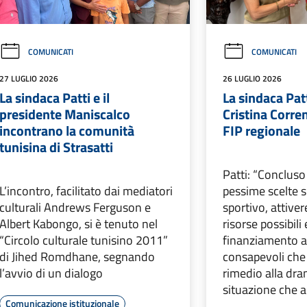
COMUNICATI
COMUNICATI
27 LUGLIO 2026
26 LUGLIO 2026
La sindaca Patti e il
La sindaca Pat
presidente Maniscalco
Cristina Corre
incontrano la comunità
FIP regionale
tunisina di Strasatti
Patti: “Concluso 
L’incontro, facilitato dai mediatori
pessime scelte s
culturali Andrews Ferguson e
sportivo, attive
Albert Kabongo, si è tenuto nel
risorse possibili 
“Circolo culturale tunisino 2011”
finanziamento al
di Jihed Romdhane, segnando
consapevoli che
l’avvio di un dialogo
rimedio alla dr
situazione che 
Comunicazione istituzionale