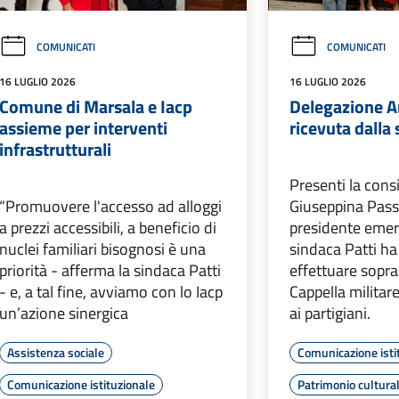
COMUNICATI
COMUNICATI
16 LUGLIO 2026
16 LUGLIO 2026
Comune di Marsala e Iacp
Delegazione A
assieme per interventi
ricevuta dalla
infrastrutturali
Presenti la cons
“Promuovere l'accesso ad alloggi
Giuseppina Passa
a prezzi accessibili, a beneficio di
presidente emeri
nuclei familiari bisognosi è una
sindaca Patti ha
priorità - afferma la sindaca Patti
effettuare sopra
- e, a tal fine, avviamo con lo Iacp
Cappella militare
un’azione sinergica
ai partigiani.
Assistenza sociale
Comunicazione isti
Comunicazione istituzionale
Patrimonio cultura