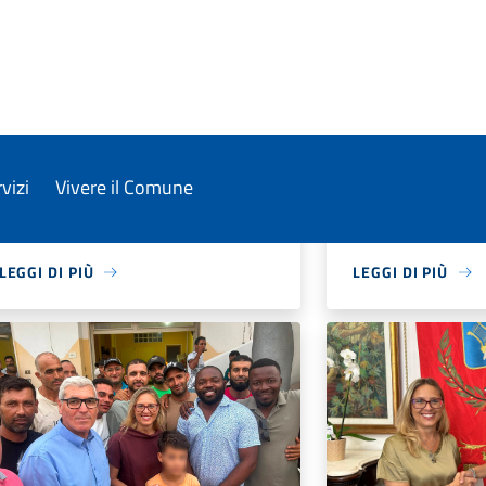
Enrico La Sala grazie ad un
Federazioni ed E
particolare software che gli
dal CONI.
consente di scrivere col
Comunicazione isti
movimento degli occhi
Sport
T
Assistenza sociale
Sport
Trasparenza ammin
Integrazione sociale
Istruzione
LEGGI DI PIÙ
LEGGI DI PIÙ