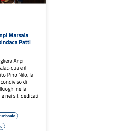
npi Marsala
 sindaca Patti
igliera Anpi
lac-qua e il
to Pino Nilo, la
 condiviso di
lluoghi nella
 e nei siti dedicati
tuzionale
le