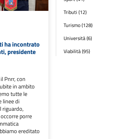
Tributi (12)
Turismo (128)
Università (6)
ti ha incontrato
nti, presidente
Viabilità (95)
il Pnrr, con
ubite in ambito
remo tutte le
e linee di
 riguardo,
 occorre porre
ammatica
abbiamo ereditato