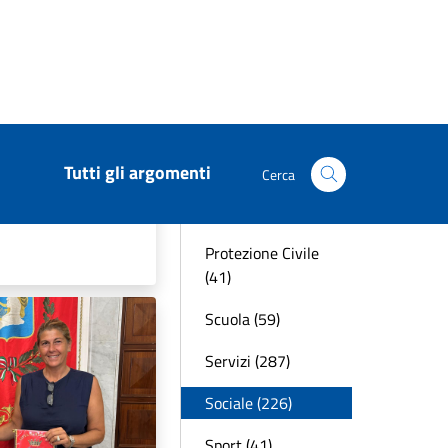
nti riconosciuti
Mobilità (24)
Opere (42)
tuzionale
Pari opportunità
empo libero
(14)
istrativa
Politica (24)
Pro loco (8)
Protezione Civile
(41)
Scuola (59)
Servizi (287)
Sociale (226)
Sport (41)