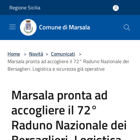
Salta al contenuto principale
Regione Sicilia
Comune di Marsala
Home
>
Novità
>
Comunicati
>
Marsala pronta ad accogliere il 72° Raduno Nazionale dei
Bersaglieri. Logistica e sicurezza già operative
Marsala pronta ad
accogliere il 72°
Raduno Nazionale dei
Bersaglieri. Logistica