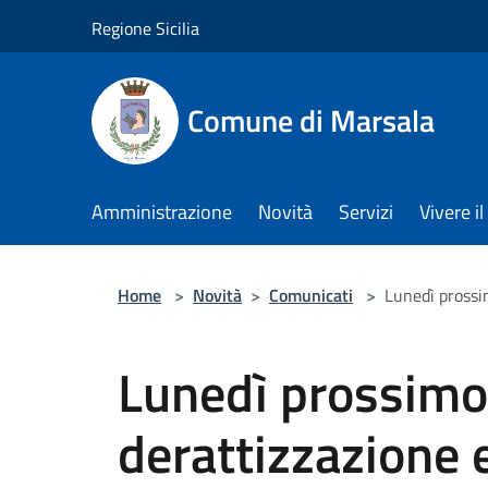
Salta al contenuto principale
Regione Sicilia
Comune di Marsala
Amministrazione
Novità
Servizi
Vivere 
Home
>
Novità
>
Comunicati
>
Lunedì prossim
Lunedì prossimo g
derattizzazione 