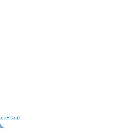
nteressate
la