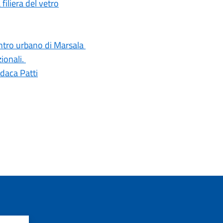
iliera del vetro
centro urbano di Marsala
ionali.
ndaca Patti