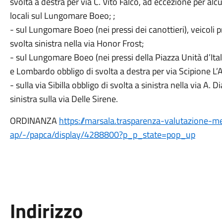
svolta a destra per via C. Vito Falco, ad eccezione per alcun
locali sul Lungomare Boeo; ;
- sul Lungomare Boeo (nei pressi dei canottieri), veicoli pr
svolta sinistra nella via Honor Frost;
- sul Lungomare Boeo (nei pressi della Piazza Unità d’Ital
e Lombardo obbligo di svolta a destra per via Scipione L’
- sulla via Sibilla obbligo di svolta a sinistra nella via A. D
sinistra sulla via Delle Sirene.
ORDINANZA
https://marsala.trasparenza-valutazione-m
ap/-/papca/display/4288800?p_p_state=pop_up
Indirizzo