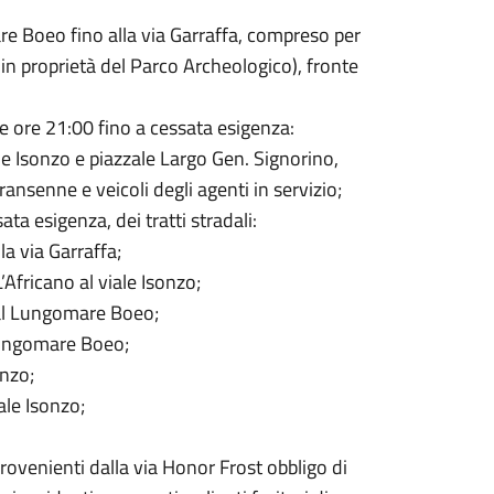
are Boeo fino alla via Garraffa, compreso per
in proprietà del Parco Archeologico), fronte
lle ore 21:00 fino a cessata esigenza:
le Isonzo e piazzale Largo Gen. Signorino,
ansenne e veicoli degli agenti in servizio;
ata esigenza, dei tratti stradali:
la via Garraffa;
’Africano al viale Isonzo;
ne al Lungomare Boeo;
l Lungomare Boeo;
sonzo;
iale Isonzo;
provenienti dalla via Honor Frost obbligo di