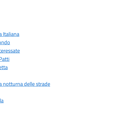
a Italiana
mondo
nteressate
Patti
etta
ia notturna delle strade
la