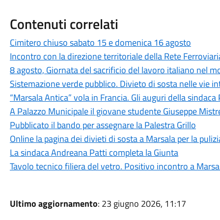
Contenuti correlati
Cimitero chiuso sabato 15 e domenica 16 agosto
Incontro con la direzione territoriale della Rete Ferroviari
8 agosto, Giornata del sacrificio del lavoro italiano nel 
Sistemazione verde pubblico. Divieto di sosta nelle vie i
“Marsala Antica” vola in Francia. Gli auguri della sindaca 
A Palazzo Municipale il giovane studente Giuseppe Mistr
Pubblicato il bando per assegnare la Palestra Grillo
Online la pagina dei divieti di sosta a Marsala per la puliz
La sindaca Andreana Patti completa la Giunta
Tavolo tecnico filiera del vetro. Positivo incontro a Marsa
Ultimo aggiornamento
: 23 giugno 2026, 11:17