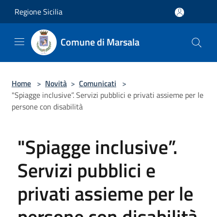
Salta al contenuto principale
Regione Sicilia
Comune di Marsala
Home
>
Novità
>
Comunicati
>
"Spiagge inclusive”. Servizi pubblici e privati assieme per le
persone con disabilità
"Spiagge inclusive”.
Servizi pubblici e
privati assieme per le
persone con disabilità