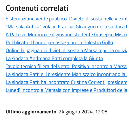
Contenuti correlati
Sistemazione verde pubblico. Divieto di sosta nelle vie i
“Marsala Antica” vola in Francia. Gli auguri della sindaca 
A Palazzo Municipale il giovane studente Giuseppe Mistr
Pubblicato il bando per assegnare la Palestra Grillo
Online la pagina dei divieti di sosta a Marsala per la puliz
La sindaca Andreana Patti completa la Giunta
Tavolo tecnico filiera del vetro. Positivo incontro a Marsa
La sindaca Patti e il presidente Maniscalco incontrano la 
La sindaca Patti ha incontrato Cristina Correnti, presiden
Lunedì incontro a Marsala con Imprese e Produttori della f
Ultimo aggiornamento
: 24 giugno 2024, 12:05