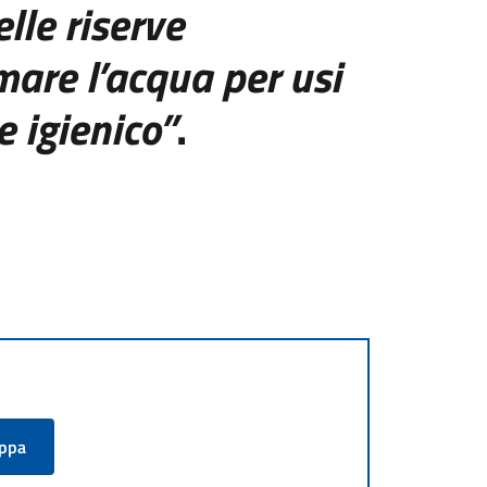
lle riserve
are l’acqua per usi
e igienico”
.
appa