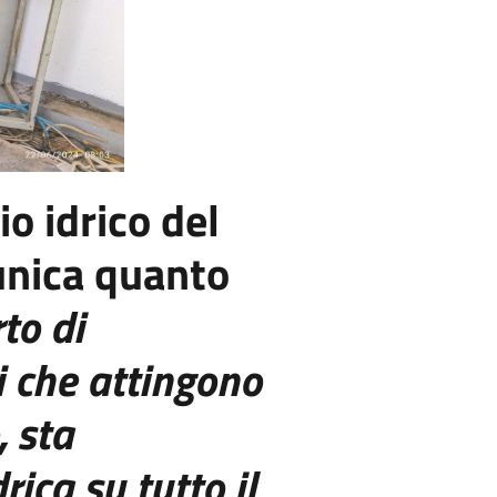
io idrico del
nica quanto
to di
i
che attingono
, sta
drica su tutto il