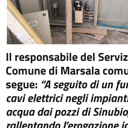
Il responsabile del Serviz
Comune di Marsala comu
segue:
“A seguito di un
fur
cavi
elettrici
negli impiant
acqua da
i pozzi di Si
nubio
rallentando
l’erogazione
i