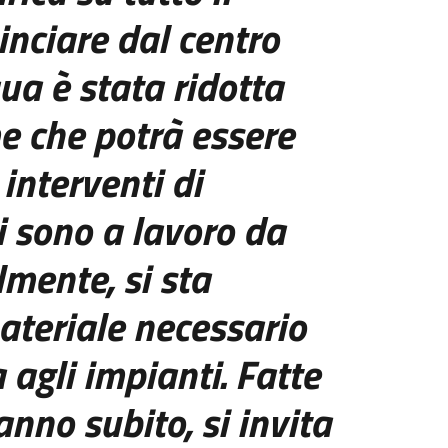
inciare dal centro
qua è stata
ridotta
me che potrà esse
re
 interventi di
i sono a lavoro da
lmente, si sta
ateriale n
ecessari
o
a agli impianti
.
Fatte
anno subito, si
i
nvita