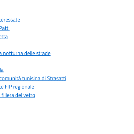
nteressate
Patti
etta
ia notturna delle strade
la
comunità tunisina di Strasatti
te FIP regionale
iliera del vetro