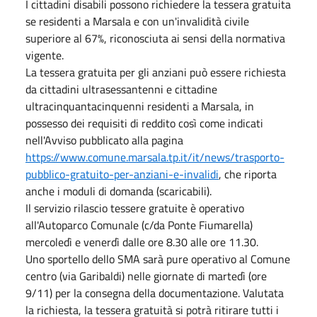
I cittadini disabili possono richiedere la tessera gratuita
se residenti a Marsala e con un'invalidità civile
superiore al 67%, riconosciuta ai sensi della normativa
vigente.
La tessera gratuita per gli anziani può essere richiesta
da cittadini ultrasessantenni e cittadine
ultracinquantacinquenni residenti a Marsala, in
possesso dei requisiti di reddito così come indicati
nell'Avviso pubblicato alla pagina
https://www.comune.marsala.tp.it/it/news/trasporto-
pubblico-gratuito-per-anziani-e-invalidi
, che riporta
anche i moduli di domanda (scaricabili).
Il servizio rilascio tessere gratuite è operativo
all'Autoparco Comunale (c/da Ponte Fiumarella)
mercoledì e venerdì dalle ore 8.30 alle ore 11.30.
Uno sportello dello SMA sarà pure operativo al Comune
centro (via Garibaldi) nelle giornate di martedì (ore
9/11) per la consegna della documentazione. Valutata
la richiesta, la tessera gratuità si potrà ritirare tutti i