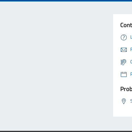
Cont
Prob