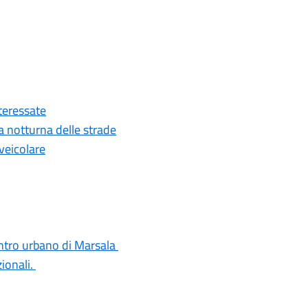
nteressate
ia notturna delle strade
 veicolare
centro urbano di Marsala
ionali.