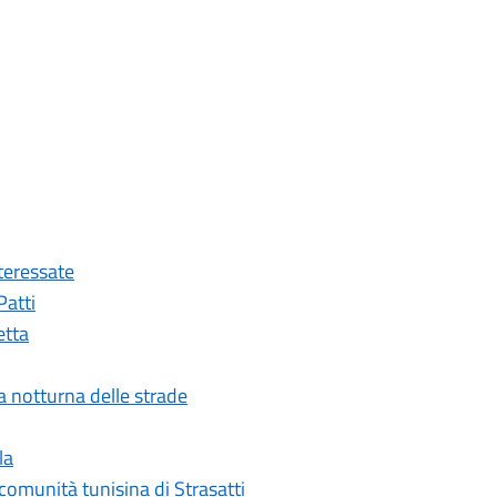
nteressate
Patti
etta
ia notturna delle strade
la
comunità tunisina di Strasatti