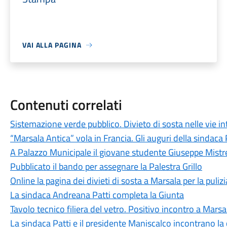
VAI ALLA PAGINA
Contenuti correlati
Sistemazione verde pubblico. Divieto di sosta nelle vie i
“Marsala Antica” vola in Francia. Gli auguri della sindaca 
A Palazzo Municipale il giovane studente Giuseppe Mistr
Pubblicato il bando per assegnare la Palestra Grillo
Online la pagina dei divieti di sosta a Marsala per la puliz
La sindaca Andreana Patti completa la Giunta
Tavolo tecnico filiera del vetro. Positivo incontro a Marsa
La sindaca Patti e il presidente Maniscalco incontrano la 