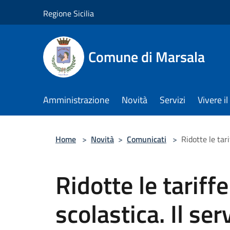
Salta al contenuto principale
Regione Sicilia
Comune di Marsala
Amministrazione
Novità
Servizi
Vivere 
Home
>
Novità
>
Comunicati
>
Ridotte le tar
Ridotte le tariff
scolastica. Il ser