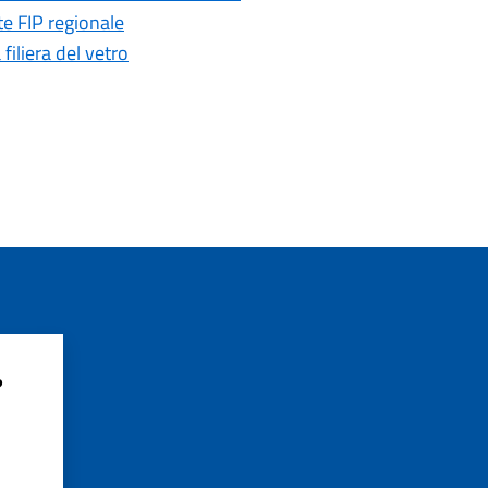
te FIP regionale
iliera del vetro
?