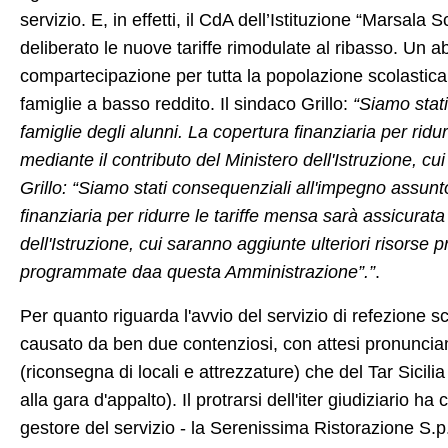
servizio. E, in effetti, il CdA del
l’Istituzione “Marsala 
deliberato le nuove tariffe rimodulate al ribasso. Un a
compartecipazione per tutta la popolazione scolastica 
famiglie a basso reddito. Il sindaco Grillo:
“Siamo stat
famiglie degli alunni. La copertura finanziaria per ridu
mediante il contributo del Ministero dell'Istruzione, cui
Grillo: “Siamo stati consequenziali all'impegno assunto
finanziaria per ridurre le tariffe mensa sarà assicurata
dell'Istruzione, cui saranno aggiunte ulteriori risorse 
programmate daa questa Amministrazione”.”
.
Per quanto riguarda l'avvio del servizio di refezione sc
causato da ben due contenziosi, con attesi pronunciam
(riconsegna di locali e attrezzature) che del Tar Sicili
alla gara d'appalto). Il protrarsi dell'iter giudiziario 
gestore del servizio - la Serenissima Ristorazione S.