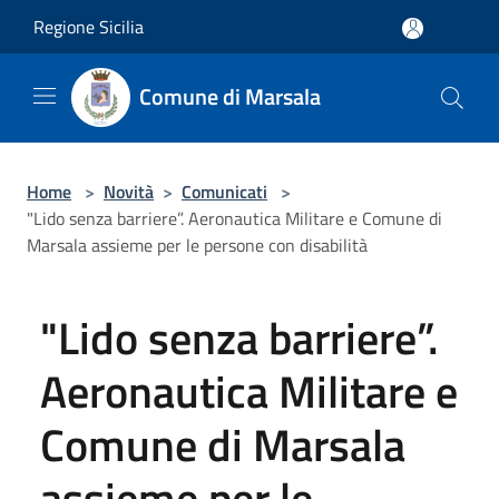
Salta al contenuto principale
Regione Sicilia
Comune di Marsala
Home
>
Novità
>
Comunicati
>
"Lido senza barriere”. Aeronautica Militare e Comune di
Marsala assieme per le persone con disabilità
"Lido senza barriere”.
Aeronautica Militare e
Comune di Marsala
assieme per le