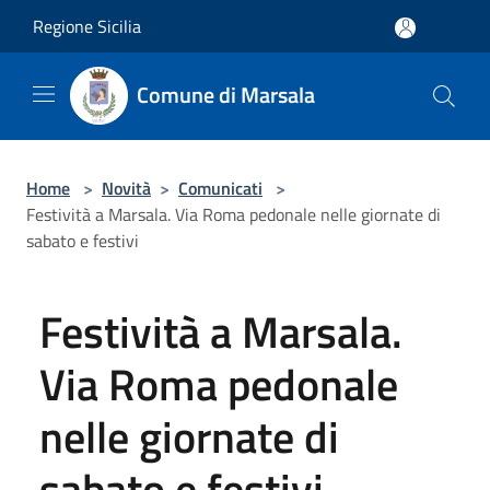
Salta al contenuto principale
Regione Sicilia
Comune di Marsala
Home
>
Novità
>
Comunicati
>
Festività a Marsala. Via Roma pedonale nelle giornate di
sabato e festivi
Festività a Marsala.
Via Roma pedonale
nelle giornate di
sabato e festivi