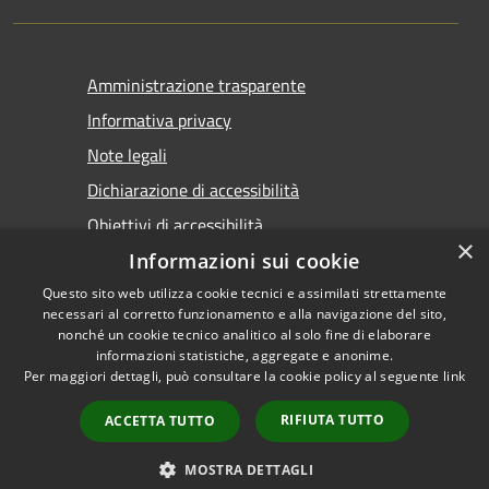
Amministrazione trasparente
Informativa privacy
Note legali
Dichiarazione di accessibilità
Obiettivi di accessibilità
×
Informazioni sui cookie
Questo sito web utilizza cookie tecnici e assimilati strettamente
necessari al corretto funzionamento e alla navigazione del sito,
nonché un cookie tecnico analitico al solo fine di elaborare
informazioni statistiche, aggregate e anonime.
RSS
Copyright © 2026 • Comune di
Per maggiori dettagli, può consultare la cookie policy al seguente
link
Accessibilità
Marsala • Powered by
Privacy
Municipium
Accesso
•
RIFIUTA TUTTO
ACCETTA TUTTO
Cookie
redazione
Mappa del sito
MOSTRA DETTAGLI