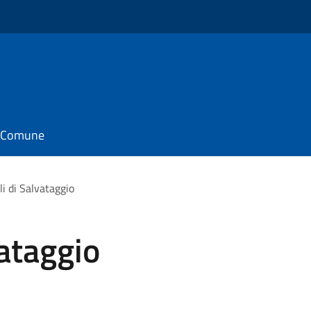
il Comune
li di Salvataggio
vataggio