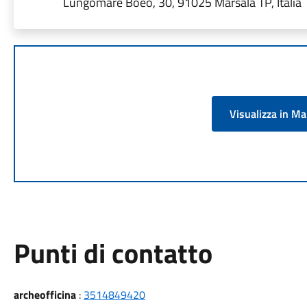
Lungomare Boeo, 30, 91025 Marsala TP, Italia
Visualizza in M
Punti di contatto
archeofficina
:
3514849420