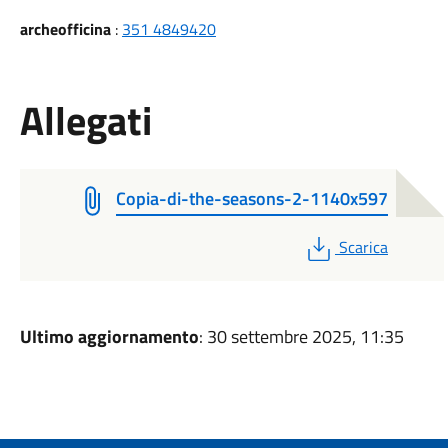
archeofficina
:
351 4849420
Allegati
Copia-di-the-seasons-2-1140x597
PDF
Scarica
Ultimo aggiornamento
: 30 settembre 2025, 11:35