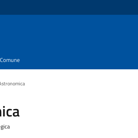
il Comune
 Astronomica
mica
ogica