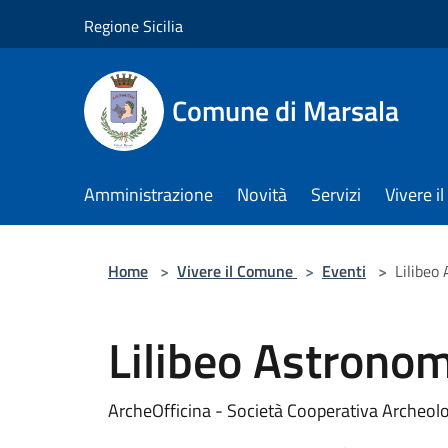
Salta al contenuto principale
Regione Sicilia
Comune di Marsala
Amministrazione
Novità
Servizi
Vivere 
Home
>
Vivere il Comune
>
Eventi
>
Lilibeo
Lilibeo Astrono
ArcheOfficina - Società Cooperativa Archeol