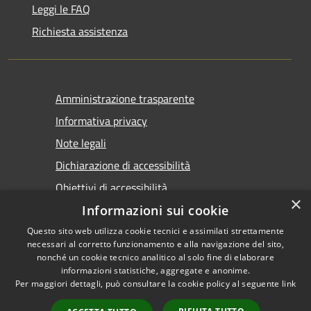
Leggi le FAQ
Richiesta assistenza
Amministrazione trasparente
Informativa privacy
Note legali
Dichiarazione di accessibilità
Obiettivi di accessibilità
×
Informazioni sui cookie
Questo sito web utilizza cookie tecnici e assimilati strettamente
necessari al corretto funzionamento e alla navigazione del sito,
nonché un cookie tecnico analitico al solo fine di elaborare
informazioni statistiche, aggregate e anonime.
RSS
Copyright © 2026 • Comune di
Per maggiori dettagli, può consultare la cookie policy al seguente
link
Accessibilità
Marsala • Powered by
Privacy
Municipium
Accesso
•