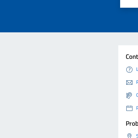
Cont
Prob