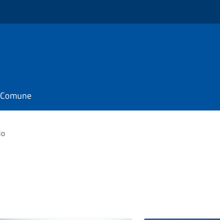
il Comune
io