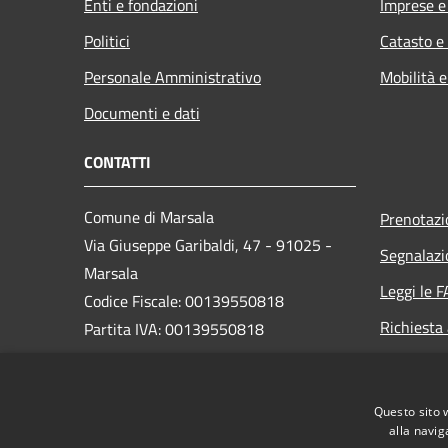
Enti e fondazioni
Imprese 
Politici
Catasto e
Personale Amministrativo
Mobilità e
Documenti e dati
CONTATTI
Comune di Marsala
Prenotaz
Via Giuseppe Garibaldi, 47 - 91025 -
Segnalazi
Marsala
Leggi le 
Codice Fiscale: 00139550818
Richiesta
Partita IVA: 00139550818
PEC:
protocollo@pec.comune.marsala.tp.it
Questo sito 
Centralino Unico: 0923 993111
alla navig