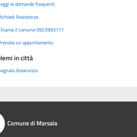
Leggi le domande frequenti
Richiedi Assistenza
Chiama il comune 0923993111
Prenota un appuntamento
lemi in città
Segnala disservizio
Comune di Marsala