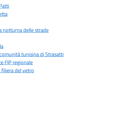
Patti
etta
ia notturna delle strade
la
comunità tunisina di Strasatti
te FIP regionale
iliera del vetro