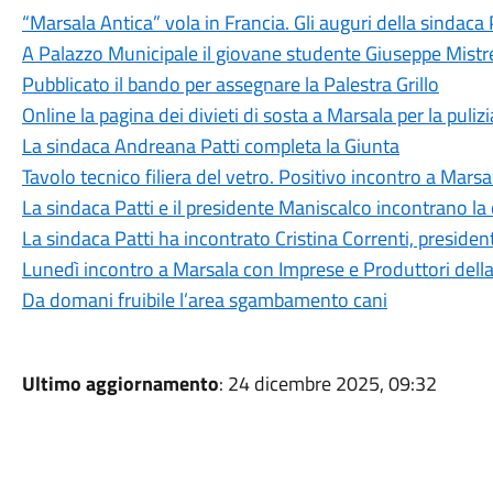
“Marsala Antica” vola in Francia. Gli auguri della sindaca 
A Palazzo Municipale il giovane studente Giuseppe Mistr
Pubblicato il bando per assegnare la Palestra Grillo
Online la pagina dei divieti di sosta a Marsala per la puliz
La sindaca Andreana Patti completa la Giunta
Tavolo tecnico filiera del vetro. Positivo incontro a Marsa
La sindaca Patti e il presidente Maniscalco incontrano la 
La sindaca Patti ha incontrato Cristina Correnti, presiden
Lunedì incontro a Marsala con Imprese e Produttori della f
Da domani fruibile l’area sgambamento cani
Ultimo aggiornamento
: 24 dicembre 2025, 09:32