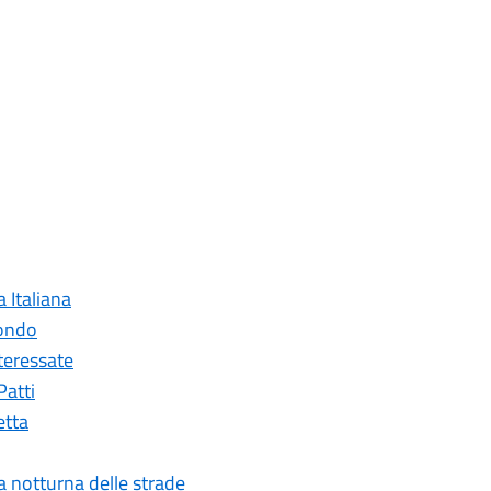
a Italiana
mondo
nteressate
Patti
etta
ia notturna delle strade