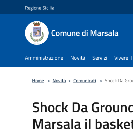
Salta al contenuto principale
Regione Sicilia
Comune di Marsala
Amministrazione
Novità
Servizi
Vivere 
Home
>
Novità
>
Comunicati
>
Shock Da Grou
Shock Da Ground
Marsala il basket