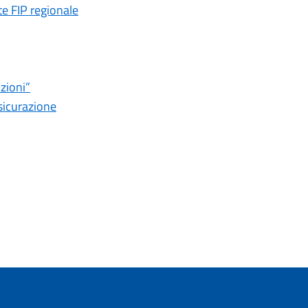
te FIP regionale
nzioni”
ssicurazione