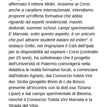
affermato il rettore Midiri.
Assieme ai Corsi,
anche a carattere internazionale, inte
n
diamo
proporre un'offerta formativa che abbia
riguardo ad aspetti residenziali, master,
dottorati, summer school, campi sperimentali.
E Marsala, sotto questo aspetto, è un unicum
che può attrarre studenti italiani ed esteri”
.
I
l
sindaco Grillo,
nel ringraziare il CdA dell’Ipab
per la disponibilità ad ospitare i Corsi (contratto
per 25 anni), ha sottolineato che il
progetto
dell'Università di Palermo coinvolgerà nell
a
didattica le realtà formative locali, a cominciare
dall'Istituto Agrario,
da
l Consorzio tutela Vini
doc Sicilia (progetto Bivisi di c.da Bosco,
presente all’incontro con la dott.ssa Tiziana
Lipari
)
e dal
campo sperimentale di Biesina,
nonché il Consorzio Tutela Vini Marsala e la
Strada del Vino.