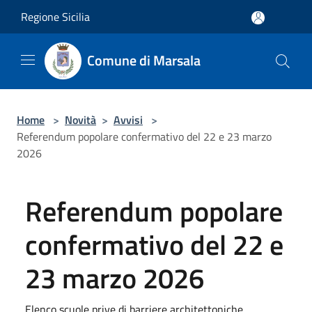
Salta al contenuto principale
Regione Sicilia
Comune di Marsala
Home
>
Novità
>
Avvisi
>
Referendum popolare confermativo del 22 e 23 marzo
2026
Referendum popolare
confermativo del 22 e
23 marzo 2026
Elenco scuole prive di barriere architettoniche