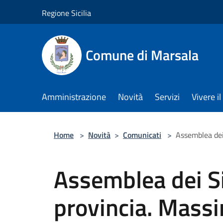
Salta al contenuto principale
Regione Sicilia
Comune di Marsala
Amministrazione
Novità
Servizi
Vivere 
Home
>
Novità
>
Comunicati
>
Assemblea dei
Assemblea dei Si
provincia. Massim