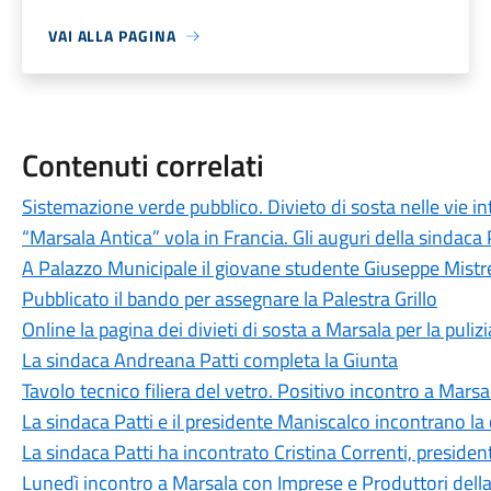
VAI ALLA PAGINA
Contenuti correlati
Sistemazione verde pubblico. Divieto di sosta nelle vie i
“Marsala Antica” vola in Francia. Gli auguri della sindaca 
A Palazzo Municipale il giovane studente Giuseppe Mistr
Pubblicato il bando per assegnare la Palestra Grillo
Online la pagina dei divieti di sosta a Marsala per la puliz
La sindaca Andreana Patti completa la Giunta
Tavolo tecnico filiera del vetro. Positivo incontro a Marsa
La sindaca Patti e il presidente Maniscalco incontrano la 
La sindaca Patti ha incontrato Cristina Correnti, presiden
Lunedì incontro a Marsala con Imprese e Produttori della f