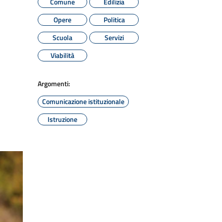
Comune
Edilizia
Opere
Politica
Scuola
Servizi
Viabilità
Argomenti:
Comunicazione istituzionale
Istruzione