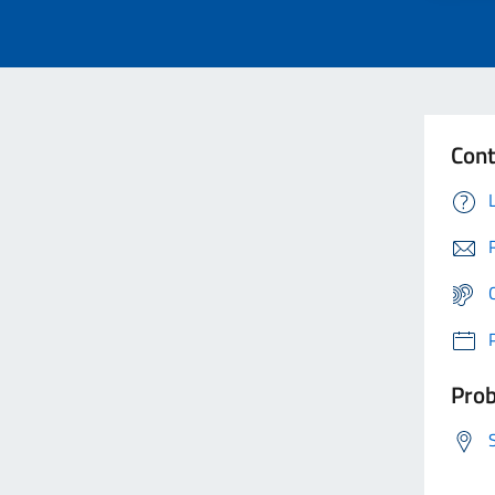
Cont
Prob