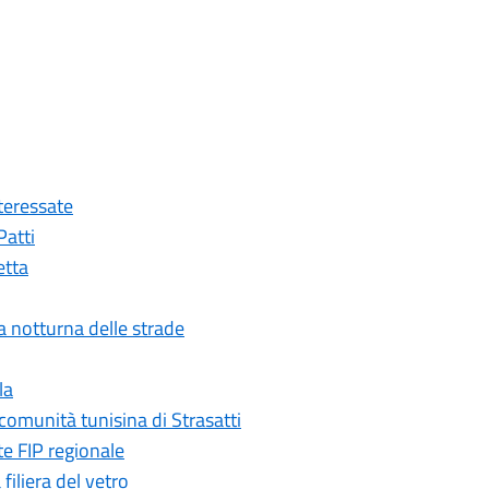
nteressate
Patti
etta
ia notturna delle strade
la
comunità tunisina di Strasatti
te FIP regionale
iliera del vetro