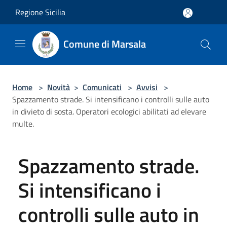
Salta al contenuto principale
Regione Sicilia
Comune di Marsala
Home
>
Novità
>
Comunicati
>
Avvisi
>
Spazzamento strade. Si intensificano i controlli sulle auto
in divieto di sosta. Operatori ecologici abilitati ad elevare
multe.
Spazzamento strade.
Si intensificano i
controlli sulle auto in