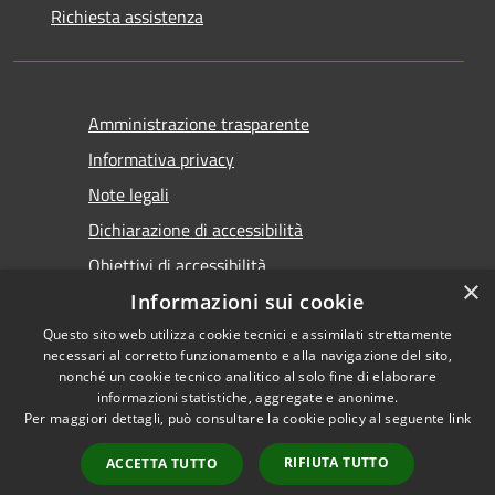
Richiesta assistenza
Amministrazione trasparente
Informativa privacy
Note legali
Dichiarazione di accessibilità
Obiettivi di accessibilità
×
Informazioni sui cookie
Questo sito web utilizza cookie tecnici e assimilati strettamente
necessari al corretto funzionamento e alla navigazione del sito,
nonché un cookie tecnico analitico al solo fine di elaborare
informazioni statistiche, aggregate e anonime.
RSS
Copyright © 2026 • Comune di
Per maggiori dettagli, può consultare la cookie policy al seguente
link
Accessibilità
Marsala • Powered by
Privacy
Municipium
Accesso
•
RIFIUTA TUTTO
ACCETTA TUTTO
Cookie
redazione