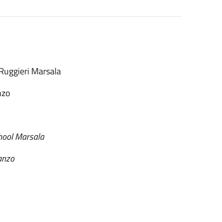
 Ruggieri Marsala
nzo
chool Marsala
anzo