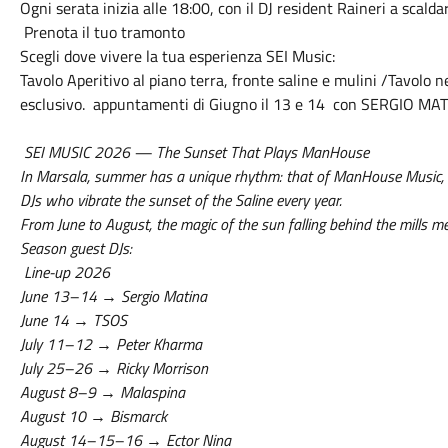
Ogni serata inizia alle 18:00, con il DJ resident Raineri a scaldare
Prenota il tuo tramonto
Scegli dove vivere la tua esperienza SEI Music:
Tavolo Aperitivo al piano terra, fronte saline e mulini /Tavolo 
esclusivo. appuntamenti di Giugno il 13 e 14 con SERGIO MA
SEI MUSIC 2026 — The Sunset That Plays ManHouse
In Marsala, summer has a unique rhythm: that of ManHouse Music, th
DJs who vibrate the sunset of the Saline every year.
From June to August, the magic of the sun falling behind the mills
Season guest DJs:
Line-up 2026
June 13–14 → Sergio Matina
June 14 → TSOS
July 11–12 → Peter Kharma
July 25–26 → Ricky Morrison
August 8–9 → Malaspina
August 10 → Bismarck
August 14–15–16 → Ector Nina