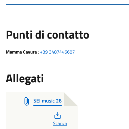
Punti di contatto
Mamma Cavura
:
+39 3487446687
Allegati
SEI music 26
PDF
Scarica