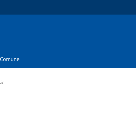
il Comune
ic