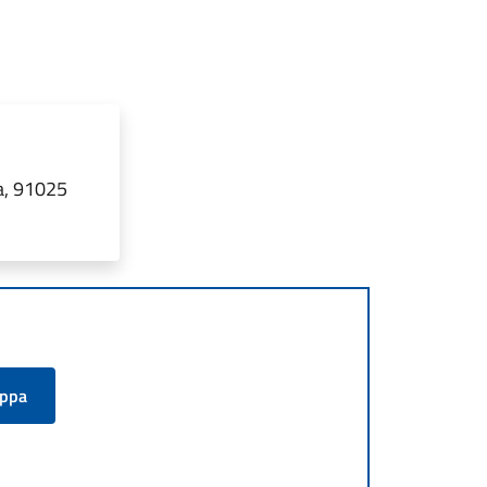
a, 91025
appa