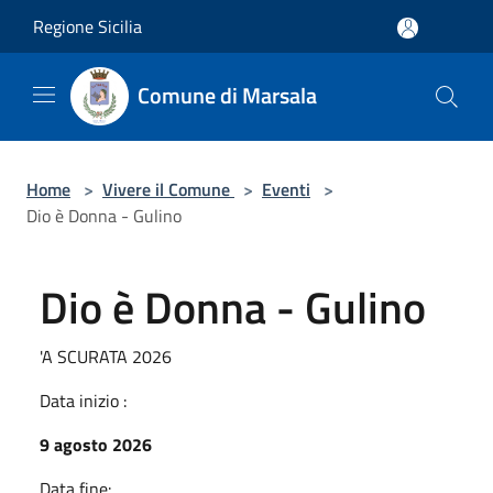
Salta al contenuto principale
Regione Sicilia
Comune di Marsala
Home
>
Vivere il Comune
>
Eventi
>
Dio è Donna - Gulino
Dio è Donna - Gulino
'A SCURATA 2026
Data inizio :
9 agosto 2026
Data fine: