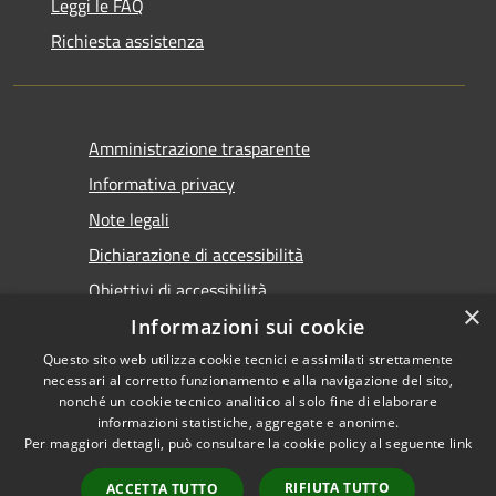
Leggi le FAQ
Richiesta assistenza
Amministrazione trasparente
Informativa privacy
Note legali
Dichiarazione di accessibilità
Obiettivi di accessibilità
×
Informazioni sui cookie
Questo sito web utilizza cookie tecnici e assimilati strettamente
necessari al corretto funzionamento e alla navigazione del sito,
nonché un cookie tecnico analitico al solo fine di elaborare
informazioni statistiche, aggregate e anonime.
RSS
Copyright © 2026 • Comune di
Per maggiori dettagli, può consultare la cookie policy al seguente
link
Accessibilità
Marsala • Powered by
Privacy
Municipium
Accesso
•
RIFIUTA TUTTO
ACCETTA TUTTO