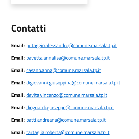
Utili
Contatti
Email
:
putaggio.alessandro@comune.marsala.tp.it
Email
:
bavetta.annalisa@comune.marsala.tp.it
Email
:
casano.anna@comune.marsala.tp.it
Email
:
digiovanni.giuseppina@comune.marsala.tp.it
Email
:
devita.vincenzo@comune.marsala.tp.it
Email
:
dioguardi.giuseppe@comune.marsala.tp.it
Email
:
patti.andreana@comune.marsala.tp.it
Email
:
tartaglia.roberta@comune.marsala.tp.it