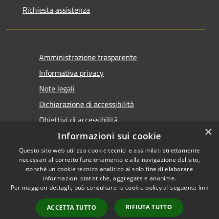
Richiesta assistenza
Amministrazione trasparente
Informativa privacy
Note legali
Dichiarazione di accessibilità
Obiettivi di accessibilità
×
Informazioni sui cookie
Questo sito web utilizza cookie tecnici e assimilati strettamente
necessari al corretto funzionamento e alla navigazione del sito,
nonché un cookie tecnico analitico al solo fine di elaborare
informazioni statistiche, aggregate e anonime.
RSS
Copyright © 2026 • Comune di
Per maggiori dettagli, può consultare la cookie policy al seguente
link
Accessibilità
Marsala • Powered by
Privacy
Municipium
Accesso
•
RIFIUTA TUTTO
ACCETTA TUTTO
Cookie
redazione