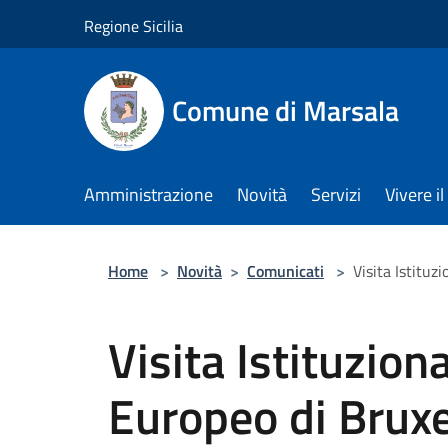
Salta al contenuto principale
Regione Sicilia
Comune di Marsala
Amministrazione
Novità
Servizi
Vivere 
Home
>
Novità
>
Comunicati
>
Visita Istituz
Visita Istituzion
Europeo di Bruxe