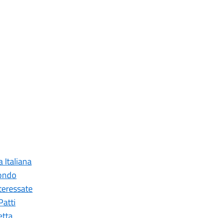
a Italiana
mondo
nteressate
Patti
etta