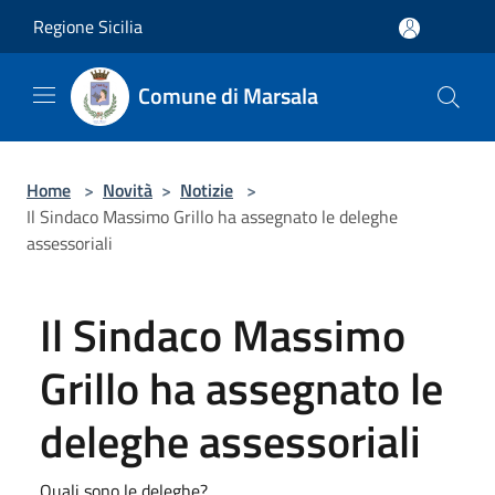
Salta al contenuto principale
Regione Sicilia
Comune di Marsala
Home
>
Novità
>
Notizie
>
Il Sindaco Massimo Grillo ha assegnato le deleghe
assessoriali
Il Sindaco Massimo
Grillo ha assegnato le
deleghe assessoriali
Quali sono le deleghe?