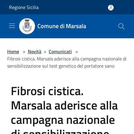
Salta al contenuto principale
Regione Sicilia
Comune di Marsala
Home
>
Novità
>
Comunicati
>
Fibrosi cistica. Marsala aderisce alla campagna nazionale di
sensibilizzazione sul test genetico del portatore sano
Fibrosi cistica.
Marsala aderisce alla
campagna nazionale
di sensibilizzazione