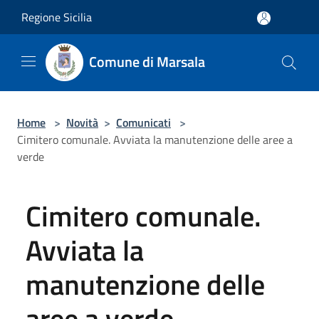
Salta al contenuto principale
Regione Sicilia
Comune di Marsala
Home
>
Novità
>
Comunicati
>
Cimitero comunale. Avviata la manutenzione delle aree a
verde
Cimitero comunale.
Avviata la
manutenzione delle
aree a verde