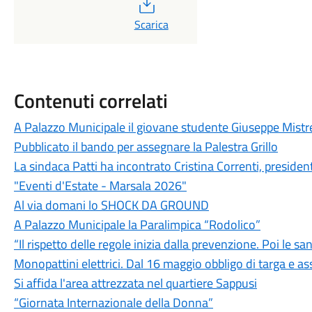
PDF
Scarica
Contenuti correlati
A Palazzo Municipale il giovane studente Giuseppe Mistr
Pubblicato il bando per assegnare la Palestra Grillo
La sindaca Patti ha incontrato Cristina Correnti, presiden
"Eventi d'Estate - Marsala 2026"
Al via domani lo SHOCK DA GROUND
A Palazzo Municipale la Paralimpica “Rodolico”
“Il rispetto delle regole inizia dalla prevenzione. Poi le sa
Monopattini elettrici. Dal 16 maggio obbligo di targa e a
Si affida l'area attrezzata nel quartiere Sappusi
“Giornata Internazionale della Donna”