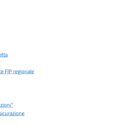
etta
te FIP regionale
nzioni”
ssicurazione