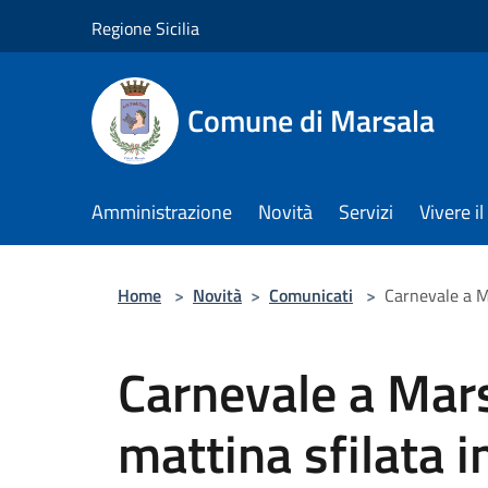
Salta al contenuto principale
Regione Sicilia
Comune di Marsala
Amministrazione
Novità
Servizi
Vivere 
Home
>
Novità
>
Comunicati
>
Carnevale a M
Carnevale a Mars
mattina sfilata 