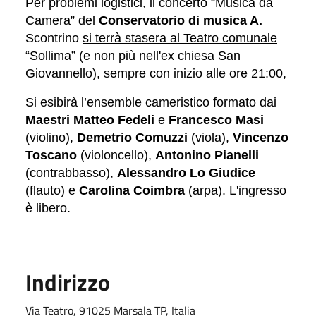
Per problemi logistici, il concerto “Musica da
Camera” del
Conservatorio di musica A.
Scontrino
si terrà stasera al Teatro comunale
“Sollima”
(e non più nell'ex chiesa San
Giovannello), sempre con inizio alle ore 21:00,
Si esibirà l’ensemble cameristico formato dai
Maestri Matteo Fedeli
e
Francesco Masi
(violino),
Demetrio Comuzzi
(viola),
Vincenzo
Toscano
(violoncello),
Antonino Pianelli
(contrabbasso),
Alessandro Lo Giudice
(flauto) e
Carolina Coimbra
(arpa). L'ingresso
è libero.
Indirizzo
Via Teatro, 91025 Marsala TP, Italia