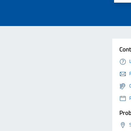
Cont
Prob