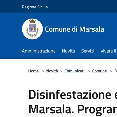
Salta al contenuto principale
Regione Sicilia
Comune di Marsala
Amministrazione
Novità
Servizi
Vivere 
Home
>
Novità
>
Comunicati
>
Comune
>
D
Disinfestazione 
Marsala. Progra