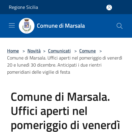
Salta al contenuto principale
Regione Sicilia
Comune di Marsala
Home
>
Novità
>
Comunicati
>
Comune
>
Comune di Marsala. Uffici aperti nel pomeriggio di venerdì
20 e lunedì 30 dicembre. Anticipati i due rientri
pomeridiani delle vigilie di festa
Comune di Marsala.
Uffici aperti nel
pomeriggio di venerdì