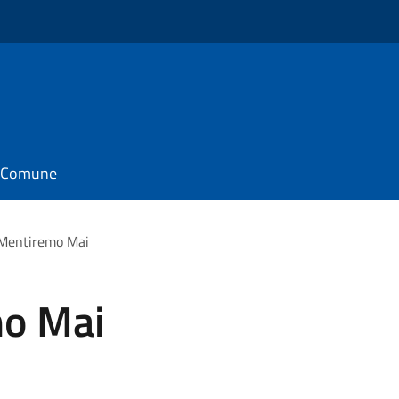
il Comune
 Mentiremo Mai
mo Mai