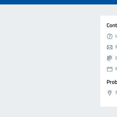
Cont
Prob