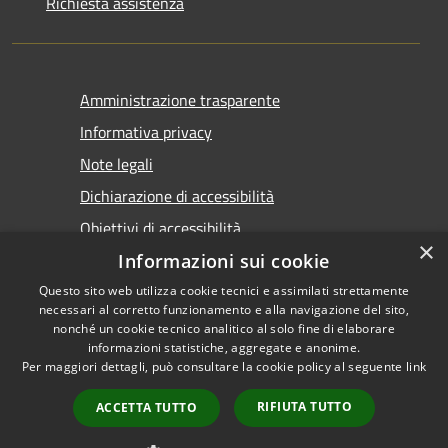
Richiesta assistenza
Amministrazione trasparente
Informativa privacy
Note legali
Dichiarazione di accessibilità
Obiettivi di accessibilità
×
Informazioni sui cookie
Questo sito web utilizza cookie tecnici e assimilati strettamente
necessari al corretto funzionamento e alla navigazione del sito,
nonché un cookie tecnico analitico al solo fine di elaborare
informazioni statistiche, aggregate e anonime.
RSS
Copyright © 2026 • Comune di
Per maggiori dettagli, può consultare la cookie policy al seguente
link
Accessibilità
Marsala • Powered by
Privacy
Municipium
Accesso
•
RIFIUTA TUTTO
ACCETTA TUTTO
Cookie
redazione