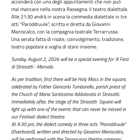
accenderà con uno degli appuntamenti che non può
mai mancare nella nostra Rassegna: il teatro dialettale.
Alle 21:30 andrà in scena la commedia dialettale in tre
atti “Paroddruule”, scritta e diretta da Giovanni
Maniscalco, con la compagnia teatrale Terrarrussa.
Una serata fatta di risate, coinvolgimento, tradizione,
teatro popolare e voglia di stare insieme.
Sunday, August 2, 2026 will be a special evening for ’A Fera
di Strasatti - Marsala.
As per tradition, first there will be Holy Mass in the square,
celebrated by Father Giancarlo Tumbarello, parish priest of
the Church of Maria Santissima Addolorata in Strasatti.
Immediately after, the stage of the Strasatti Square will
light up with one of the events that can never be missed in
our Festival: dialect theatre.
At 9:30 pm, the dialect comedy in three acts “Paroddruule”
(Overboard), written and directed by Giovanni Maniscalco,
will be performed with the Terrarrussa theatre company.