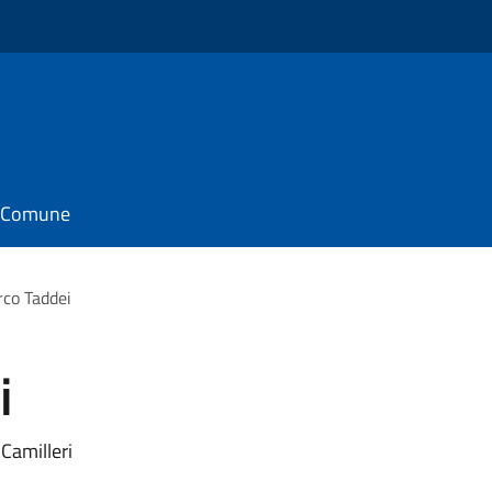
il Comune
rco Taddei
i
Camilleri