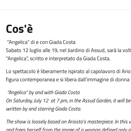
Cos'è
“Angelica” di e con Giada Costa
Sabato 12 luglio alle 19, nel Jiardino di Assud, sarà la vo
“Angelica”, scritto e interpretato da Giada Costa.
Lo spettacolo è liberamente ispirato al capolavoro di Ari
figura contemporanea e si libera dall’immagine di donna d
“Angelica” by and with Giada Costa
On Saturday, July 12 at 7 pm, in the Assud Garden, it will be 
written by and starring Giada Costa.
The show is loosely based on Ariosto's masterpiece. In this
and frees herself from the image of a woman defined only in