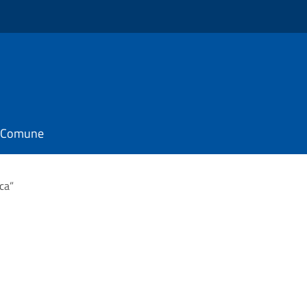
il Comune
ca”