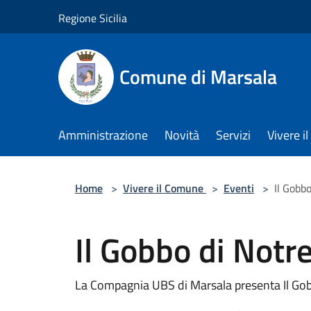
Salta al contenuto principale
Regione Sicilia
Comune di Marsala
Amministrazione
Novità
Servizi
Vivere 
Home
>
Vivere il Comune
>
Eventi
>
Il Gobb
Il Gobbo di Not
La Compagnia UBS di Marsala presenta Il Go