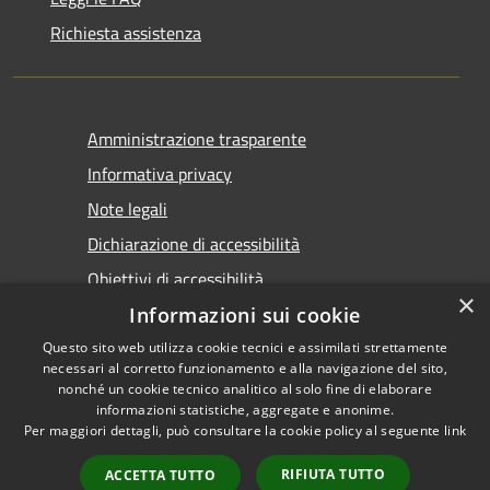
Richiesta assistenza
Amministrazione trasparente
Informativa privacy
Note legali
Dichiarazione di accessibilità
Obiettivi di accessibilità
×
Informazioni sui cookie
Questo sito web utilizza cookie tecnici e assimilati strettamente
necessari al corretto funzionamento e alla navigazione del sito,
nonché un cookie tecnico analitico al solo fine di elaborare
informazioni statistiche, aggregate e anonime.
RSS
Copyright © 2026 • Comune di
Per maggiori dettagli, può consultare la cookie policy al seguente
link
Accessibilità
Marsala • Powered by
Privacy
Municipium
Accesso
•
RIFIUTA TUTTO
ACCETTA TUTTO