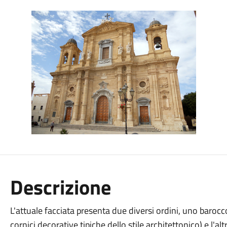
Descrizione
L'attuale facciata presenta due diversi ordini, uno barocc
cornici decorative tipiche dello stile architettonico) e l'a