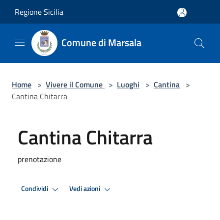
Salta al contenuto principale
Regione Sicilia
Comune di Marsala
Home
>
Vivere il Comune
>
Luoghi
>
Cantina
>
Cantina Chitarra
Cantina Chitarra
prenotazione
Condividi
Vedi azioni