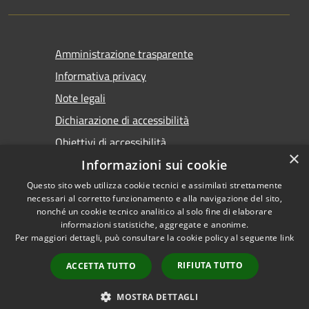
Amministrazione trasparente
Informativa privacy
Note legali
Dichiarazione di accessibilità
Obiettivi di accessibilità
×
Informazioni sui cookie
Questo sito web utilizza cookie tecnici e assimilati strettamente
necessari al corretto funzionamento e alla navigazione del sito,
nonché un cookie tecnico analitico al solo fine di elaborare
informazioni statistiche, aggregate e anonime.
RSS
Copyright © 2026 • Comune di
Per maggiori dettagli, può consultare la cookie policy al seguente
link
Accessibilità
Marsala • Powered by
Privacy
Municipium
Accesso
•
RIFIUTA TUTTO
ACCETTA TUTTO
Cookie
redazione
Mappa del sito
MOSTRA DETTAGLI