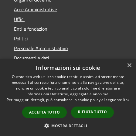
Aree Amministrative
Uffici
Enti e fondazioni
Politici
Personale Amministrativo
Documenti e dati
×
Informazioni sui cookie
CATEGORIE DI SERVIZIO
Questo sito web utilizza cookie tecnici e assimilati strettamente
necessari al corretto funzionamento e alla navigazione del sito,
Anagrafe e stato civile
nonché un cookie tecnico analitico al solo fine di elaborare
informazioni statistiche, aggregate e anonime.
Cultura e tempo libero
Per maggiori dettagli, può consultare la cookie policy al seguente
link
Vita lavorativa
RIFIUTA TUTTO
ACCETTA TUTTO
Imprese e Commercio
Catasto e urbanistica
MOSTRA DETTAGLI