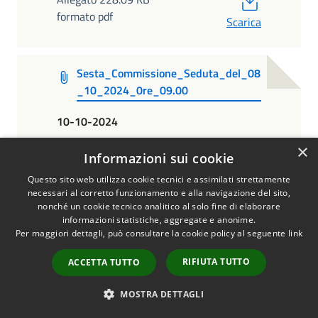
formato pdf
Scarica
Sesta_Commissione_Seduta_del_08
_10_2024_0re_09.00
10-10-2024
PDF
Allegato 185.14 KB
×
Informazioni sui cookie
formato pdf
Scarica
Questo sito web utilizza cookie tecnici e assimilati strettamente
necessari al corretto funzionamento e alla navigazione del sito,
nonché un cookie tecnico analitico al solo fine di elaborare
Sesta_Commissione_Seduta_del_04
informazioni statistiche, aggregate e anonime.
_10_2024_0re_09.00
Per maggiori dettagli, può consultare la cookie policy al seguente
link
RIFIUTA TUTTO
ACCETTA TUTTO
10-10-2024
PDF
Allegato 128.17 KB
MOSTRA DETTAGLI
formato pdf
Scarica